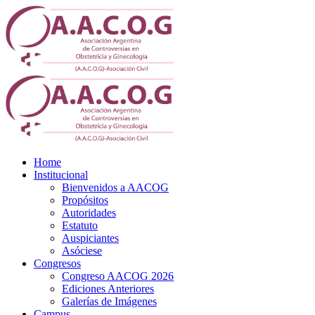
Home
Institucional
Bienvenidos a AACOG
Propósitos
Autoridades
Estatuto
Auspiciantes
Asóciese
Congresos
Congreso AACOG 2026
Ediciones Anteriores
Galerías de Imágenes
Campus