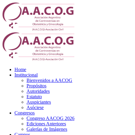
Home
Institucional
Bienvenidos a AACOG
Propósitos
Autoridades
Estatuto
Auspiciantes
Asóciese
Congresos
Congreso AACOG 2026
Ediciones Anteriores
Galerías de Imágenes
Campus