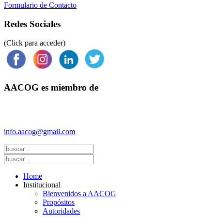
Formulario de Contacto
Redes Sociales
(Click para acceder)
AACOG es miembro de
Federación Argentina de Sociedades de Ginecología y Obstetricia
(FASGO)
info.aacog@gmail.com
- Copyright © 2021 AACOG
Home
Institucional
Bienvenidos a AACOG
Propósitos
Autoridades