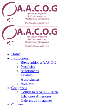
Home
Institucional
Bienvenidos a AACOG
Propósitos
Autoridades
Estatuto
Auspiciantes
Asóciese
Congresos
Congreso AACOG 2026
Ediciones Anteriores
Galerías de Imágenes
Campus