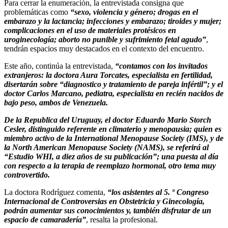
Para cerrar la enumeración, la entrevistada consigna que
problemáticas como
“sexo, violencia y género; drogas en el
embarazo y la lactancia; infecciones y embarazo; tiroides y mujer;
complicaciones en el uso de materiales protésicos en
uroginecología; aborto no punible y sufrimiento fetal agudo”
,
tendrán espacios muy destacados en el contexto del encuentro.
Este año, continúa la entrevistada,
“contamos con los invitados
extranjeros: la doctora Aura Torcates, especialista en fertilidad,
disertarán sobre “diagnostico y tratamiento de pareja infértil”; y el
doctor Carlos Marcano, pediatra, especialista en recién nacidos de
bajo peso, ambos de Venezuela.
De la Republica del Uruguay, el doctor Eduardo Mario Storch
Cesler, distinguido referente en climaterio y menopausia; quien es
miembro activo de la International Menopause Society (IMS), y de
la North American Menopause Society (NAMS), se referirá al
“Estudio WHI, a diez años de su publicación”; una puesta al día
con respecto a la terapia de reemplazo hormonal, otro tema muy
controvertido.
La doctora Rodríguez comenta,
“los asistentes al 5. º Congreso
Internacional de Controversias en Obstetricia y Ginecología,
podrán aumentar sus conocimientos y, también disfrutar de un
espacio de camaradería”
, resalta la profesional.