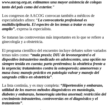
www.aacog.org.ar, estimamos una mayor asistencia de colegas
tanto del país como del exterior."
Los congresos de AACOG convocan también a médicos de
especialidades afines: “
La convocatoria profesional es
multidisciplinaria. El espectro de los temas a tratar es muy
amplio”
, expresa la especialista.
Se trataran las controversias más importantes en lo que se refiere a
ginecología y a obstetricia.
El programa científico del encuentro incluye debates sobre variados
temas tales como:
“mala praxis; DIU de levonorgestrel o el
dispositivo intrauterino medicado en adolescentes, una opción no
siempre tenida en cuenta; parto pretérmino; la obstétrica frente a
la urgencia; tratamientos contra la osteoporosis; amenorreas y
masa ósea; manejo práctico en patología vulvar y manejo del
sangrado crítico en obstetricia”
.
La lista continúa, y es muy completa:
“Hipertensión y embarazo,
utilidad de los nuevos métodos diagnósticos en mastología,
diabetes y embarazo, hemorragia uterina anormal; restricción del
crecimiento intrauterino, controversias en el diagnóstico y el
tratamiento”
.