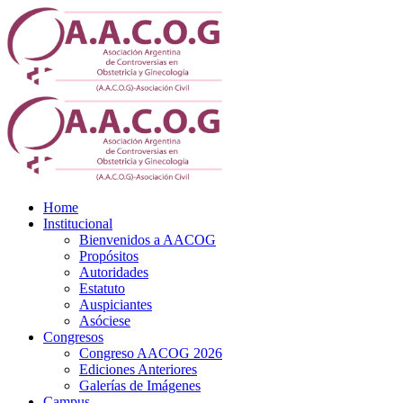
Home
Institucional
Bienvenidos a AACOG
Propósitos
Autoridades
Estatuto
Auspiciantes
Asóciese
Congresos
Congreso AACOG 2026
Ediciones Anteriores
Galerías de Imágenes
Campus