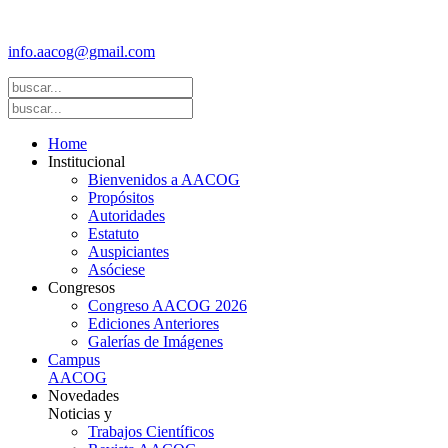
(FASGO)
info.aacog@gmail.com
- Copyright © 2021 AACOG
Home
Institucional
Bienvenidos a AACOG
Propósitos
Autoridades
Estatuto
Auspiciantes
Asóciese
Congresos
Congreso AACOG 2026
Ediciones Anteriores
Galerías de Imágenes
Campus
AACOG
Novedades
Noticias y
Trabajos Científicos