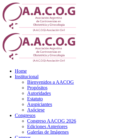
Home
Institucional
Bienvenidos a AACOG
Propósitos
Autoridades
Estatuto
Auspiciantes
Asóciese
Congresos
Congreso AACOG 2026
Ediciones Anteriores
Galerías de Imágenes
Campus