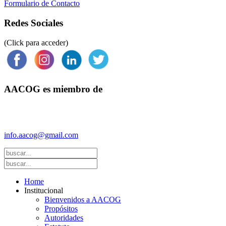
Formulario de Contacto
Redes Sociales
(Click para acceder)
AACOG es miembro de
Federación Argentina de Sociedades de Ginecología y Obstetricia
(FASGO)
info.aacog@gmail.com
- Copyright © 2021 AACOG
Home
Institucional
Bienvenidos a AACOG
Propósitos
Autoridades