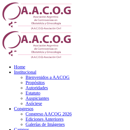
Home
Institucional
Bienvenidos a AACOG
Propósitos
Autoridades
Estatuto
Auspiciantes
Asóciese
Congresos
Congreso AACOG 2026
Ediciones Anteriores
Galerías de Imágenes
Campus